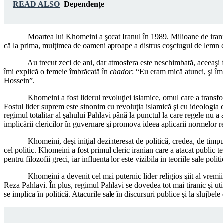
READ ALSO
Dependențe
Moartea lui Khomeini a şocat Iranul în 1989. Milioane de iranieni a
că la prima, mulţimea de oameni aproape a distrus coşciugul de lemn ca
Au trecut zeci de ani, dar atmosfera este neschimbată, aceeaşi fervoa
îmi explică o femeie îmbrăcată în
chador
: “Eu eram mică atunci, şi îm
Hossein”.
Khomeini a fost liderul revoluţiei islamice, omul care a transformat
Fostul lider suprem este sinonim cu revoluţia islamică şi cu ideologia c
regimul totalitar al şahului Pahlavi până la punctul la care regele nu a
implicării clericilor în guvernare şi promova ideea aplicarii normelor re
Khomeini, deşi iniţial dezinteresat de politică, credea, de timpuriu, 
cel politic. Khomeini a fost primul cleric iranian care a atacat public
pentru filozofii greci, iar influenta lor este vizibila in teoriile sale p
Khomeini a devenit cel mai puternic lider religios şiit al vremii, într
Reza Pahlavi. În plus, regimul Pahlavi se dovedea tot mai tiranic şi uti
se implica în politică. Atacurile sale în discursuri publice şi la slujbe