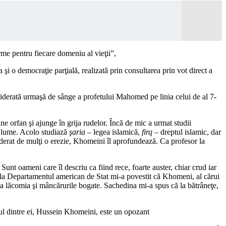
me pentru fiecare domeniu al vieţii”,
şi o democraţie parţială, realizată prin consultarea prin vot direct a
derată urmaşă de sânge a profetului Mahomed pe linia celui de al 7-
ne orfan şi ajunge în grija rudelor. Încă de mic a urmat studii
n lume. Acolo studiază
şaria
– legea islamică,
firq
– dreptul islamic, dar
siderat de mulţi o erezie, Khomeini îl aprofundează. Ca profesor la
 oameni care îl descriu ca fiind rece, foarte auster, chiar crud iar
r la Departamentul american de Stat mi-a povestit că Khomeni, al cărui
eţuia lăcomia şi mâncărurile bogate. Sachedina mi-a spus că la bătrâneţe,
ul dintre ei, Hussein Khomeini, este un opozant